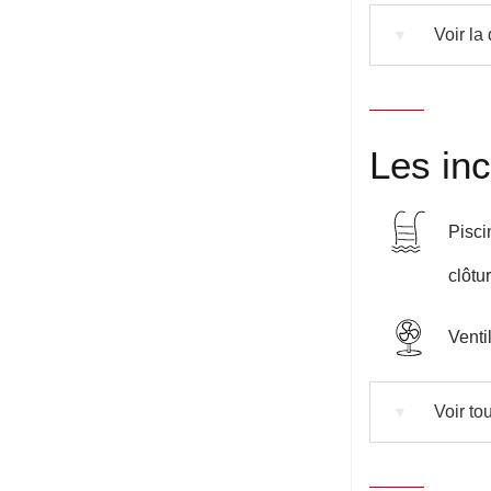
Voir la
▼
Les in
Pisci
clôtu
Venti
Voir tou
▼