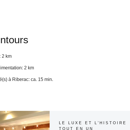
entours
: 2 km
imentation: 2 km
s) à Riberac: ca. 15 min.
Nos conseils à proximité de Chez Grelon
LE LUXE ET L'HISTOIRE
TOUT EN UN