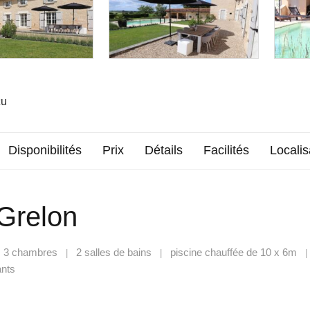
çu
Disponibilités
Prix
Détails
Facilités
Localis
Grelon
3 chambres
2 salles de bains
piscine chauffée de 10 x 6m
|
|
|
ants