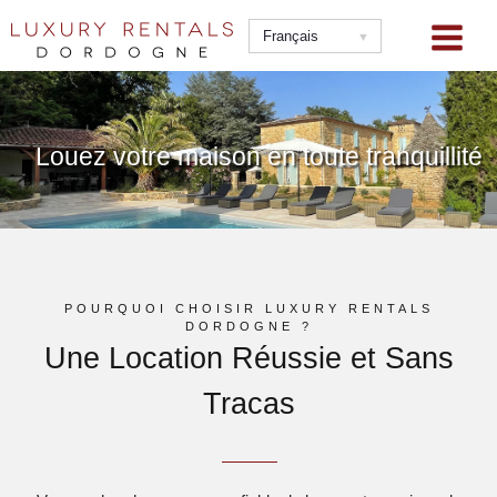
Aller
au
Français
contenu
Louez votre maison en toute tranquillité
POURQUOI CHOISIR LUXURY RENTALS
DORDOGNE ?
Une Location Réussie et Sans
Tracas