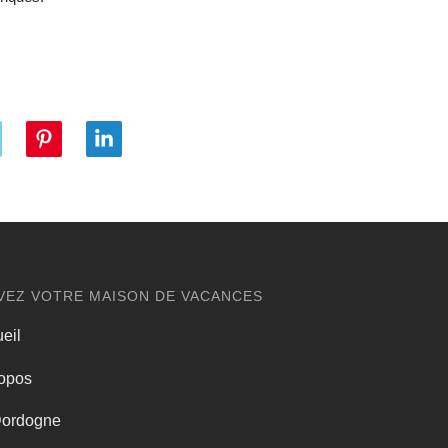
VEZ VOTRE MAISON DE VACANCES
eil
opos
Dordogne