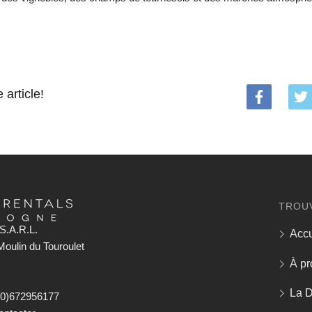
 article!
TROU
S.A.R.L.
Accu
oulin du Touroulet
À pr
La 
(0)672956177