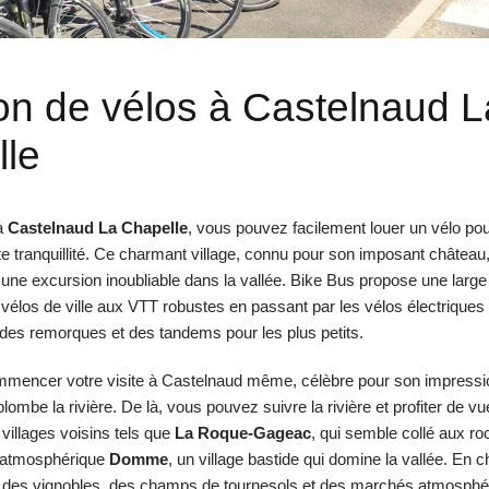
on de vélos à Castelnaud L
le
à
Castelnaud La Chapelle
, vous pouvez facilement louer un vélo pour
 tranquillité. Ce charmant village, connu pour son imposant château, 
r une excursion inoubliable dans la vallée. Bike Bus propose une lar
vélos de ville aux VTT robustes en passant par les vélos électriques p
 des remorques et des tandems pour les plus petits.
mencer votre visite à Castelnaud même, célèbre pour son impressi
lombe la rivière. De là, vous pouvez suivre la rivière et profiter de v
villages voisins tels que
La Roque-Gageac
, qui semble collé aux ro
 l’atmosphérique
Domme
, un village bastide qui domine la vallée. En 
 des vignobles, des champs de tournesols et des marchés atmosphé