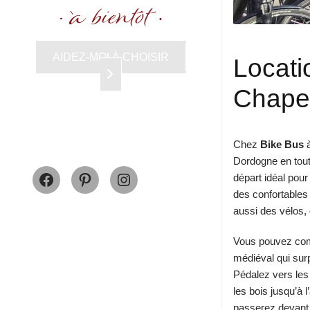
AIDEZ-MOI À CHOISIR
Locati
Chapel
Chez
Bike Bus
Dordogne en toute
Facebook
Pinterest
Instagram
départ idéal pou
des confortables 
aussi des vélos,
Vous pouvez com
médiéval qui surp
Pédalez vers les 
les bois jusqu’à
passerez devant