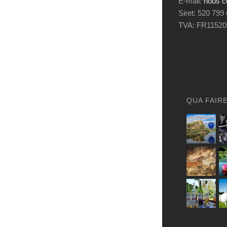
E-mail:
nous c
Siret: 520 799
TVA: FR11520
QUA FAIR