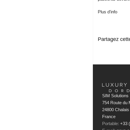
Plus d’info
Partagez cette
SIM Solutions 
754 Route du M
24800 Chalais
France
Portable:
+33 