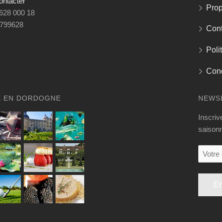
ontacter
Prop
 628 000 18
799628
Cont
Poli
Cond
E EN DORDOGNE
NEWS
Inscriv
saisonn
Votre
e-
mail