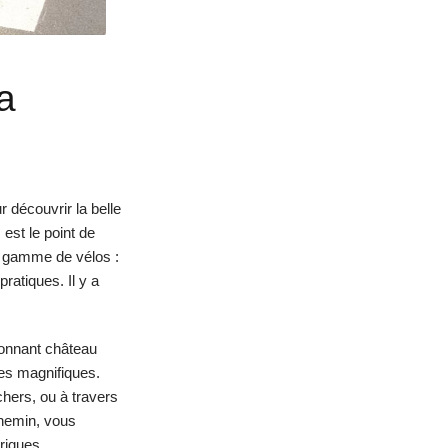
a
 découvrir la belle
est le point de
ge gamme de vélos :
ratiques. Il y a
onnant château
ues magnifiques.
chers, ou à travers
chemin, vous
riques.