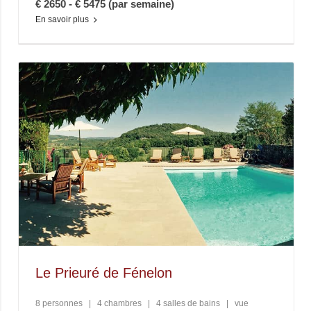
€ 2650 - € 5475 (par semaine)
En savoir plus
Le Prieuré de Fénelon
8 personnes
|
4 chambres
|
4 salles de bains
|
vue