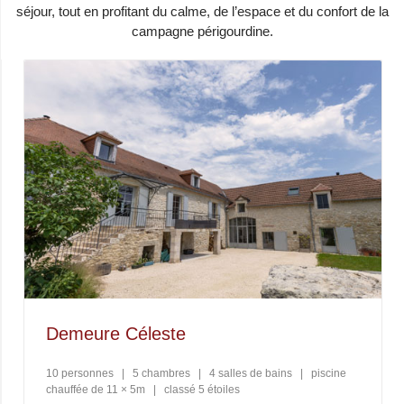
séjour, tout en profitant du calme, de l’espace et du confort de la
campagne périgourdine.
Demeure Céleste
10 personnes
|
5 chambres
|
4 salles de bains
|
piscine
chauffée de 11 × 5m
|
classé 5 étoiles