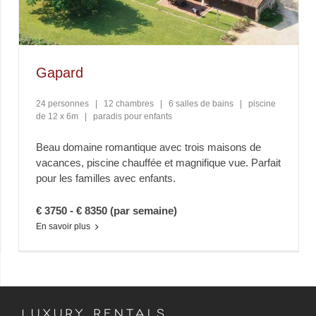
Gapard
24 personnes
|
12 chambres
|
6 salles de bains
|
piscine
de 12 x 6m
|
paradis pour enfants
Beau domaine romantique avec trois maisons de
vacances, piscine chauffée et magnifique vue. Parfait
pour les familles avec enfants.
€ 3750 - € 8350 (par semaine)
En savoir plus