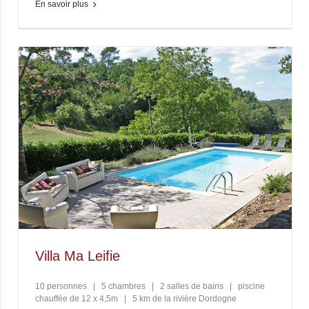
En savoir plus
Villa Ma Leifie
10 personnes
|
5 chambres
|
2 salles de bains
|
piscine
chauffée de 12 x 4,5m
|
5 km de la rivière Dordogne