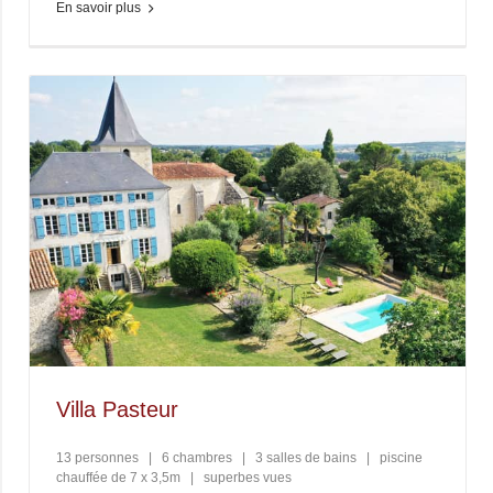
En savoir plus
Villa Pasteur
13 personnes
|
6 chambres
|
3 salles de bains
|
piscine
chauffée de 7 x 3,5m
|
superbes vues