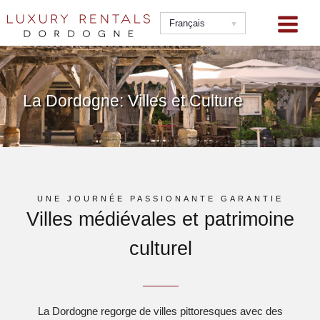
Aller
au
Français
contenu
La Dordogne: Villes et Culture
UNE JOURNÉE PASSIONANTE GARANTIE
Villes médiévales et patrimoine
culturel
La Dordogne regorge de villes pittoresques avec des