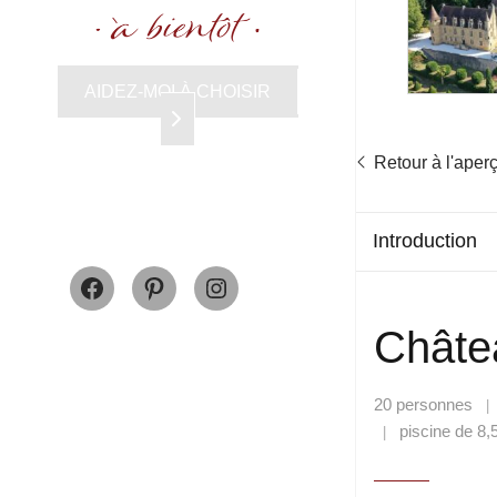
AIDEZ-MOI À CHOISIR
Retour à l'aper
Introduction
Facebook
Pinterest
Instagram
Châtea
20 personnes
piscine de 8,
|