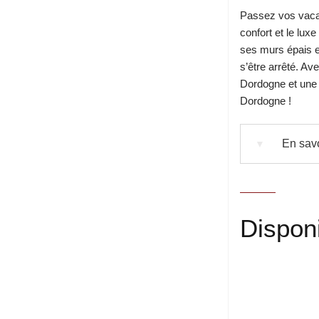
Passez vos vaca
confort et le lu
ses murs épais e
s’être arrêté. Av
Dordogne et une 
Dordogne !
En savo
▼
Disponi