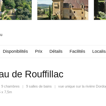
çu
Disponibilités
Prix
Détails
Facilités
Localis
u de Rouffillac
9 chambres
9 salles de bains
vue unique sur la rivière Dord
|
|
|
5 x 7,5m