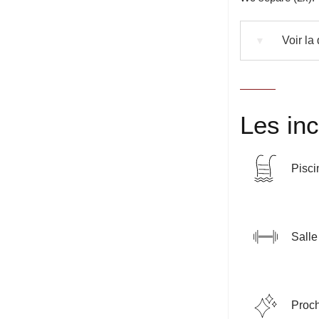
Voir la
▼
Les in
Pisci
Salle
Proch