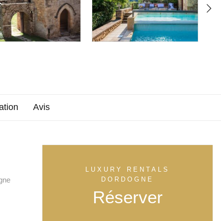
ation
Avis
LUXURY RENTALS
ogne
DORDOGNE
Réserver