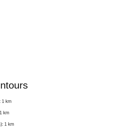
entours
: 1 km
 1 km
): 1 km