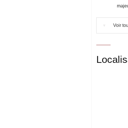
maje
Voir tou
▼
Localis