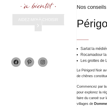
Nos conseils
Périgo
AIDEZ-MOI À CHOISIR
Sarlat la médié
Rocamadour la
Facebook
Pinterest
Instagram
Les grottes de
Le Périgord Noir a
de chênes constitu
Commencez par la 
pour explorez la ré
faire du canoë sur 
villages de
Domme