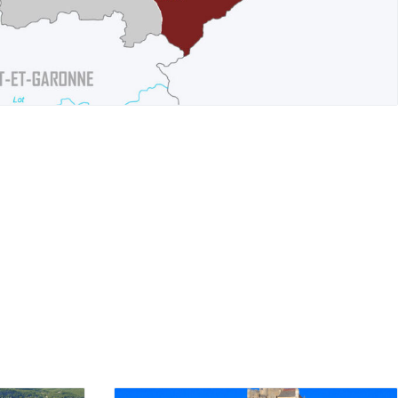
Périgord Pourpre
Périgord Vert