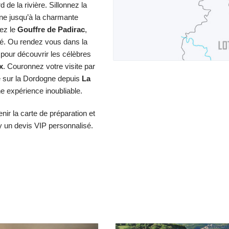
 de la rivière. Sillonnez la
ne jusqu’à la charmante
tez le
Gouffre de Padirac
,
é. Ou rendez vous dans la
 pour découvrir les célèbres
x
. Couronnez votre visite par
 sur la Dordogne depuis
La
ne expérience inoubliable.
enir
la carte de préparation
et
y
un devis VIP personnalisé.
Lot-et-Garonne
Périgord Blanc