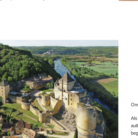
Ons
Als
aut
beg