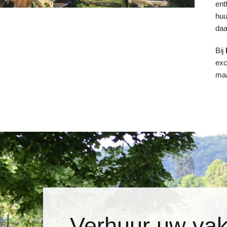
ent
huu
daa
Bij
exc
maa
Verhuur uw vak