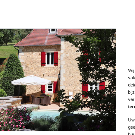
Wij
vak
det
bij
ver
te
Uw 
gee
huu