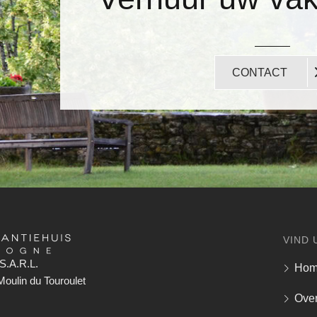
CONTACT
VIND 
S.A.R.L.
Ho
oulin du Touroulet
Over