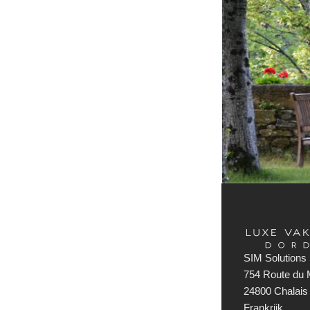
SIM Solutions 
754 Route du M
24800 Chalais
Frankrijk