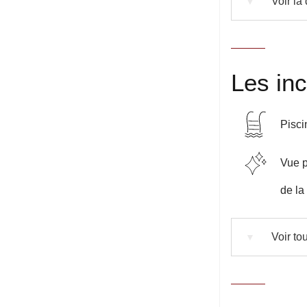
Voir la
▼
Les in
Pisci
Vue p
de l
Voir tou
▼