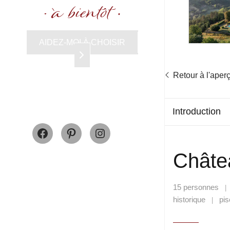
AIDEZ-MOI À CHOISIR
Retour à l'aper
Introduction
Facebook
Pinterest
Instagram
Châte
15 personnes
historique
pis
|