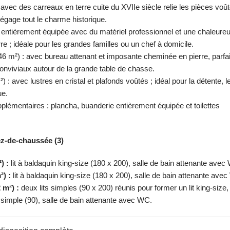
avec des carreaux en terre cuite du XVIIe siècle relie les pièces voû
égage tout le charme historique.
: entièrement équipée avec du matériel professionnel et une chaleure
e ; idéale pour les grandes familles ou un chef à domicile.
46 m²) : avec bureau attenant et imposante cheminée en pierre, parfai
onviviaux autour de la grande table de chasse.
) : avec lustres en cristal et plafonds voûtés ; idéal pour la détente, l
ue.
lémentaires : plancha, buanderie entièrement équipée et toilettes
z-de-chaussée (3)
) :
lit à baldaquin king-size (180 x 200), salle de bain attenante avec
²) :
lit à baldaquin king-size (180 x 200), salle de bain attenante ave
 m²) :
deux lits simples (90 x 200) réunis pour former un lit king-size, 
 simple (90), salle de bain attenante avec WC.