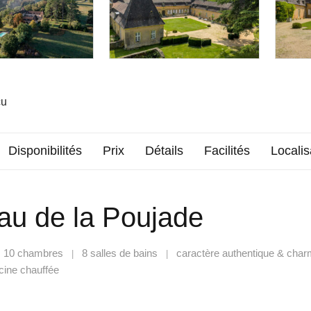
çu
Disponibilités
Prix
Détails
Facilités
Localis
au de la Poujade
10 chambres
8 salles de bains
caractère authentique & cha
|
|
|
cine chauffée