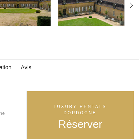
ation
Avis
LUXURY RENTALS
rme
DORDOGNE
Réserver