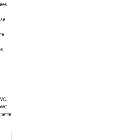
tées
use
te
es
 WC.
c WC.
petite