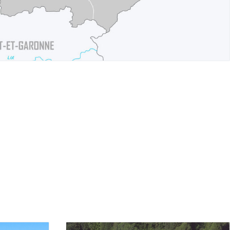
Périgord Noir
Périgord Pourpre