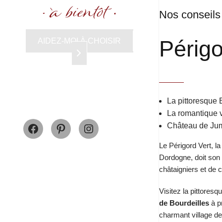
Nos conseils
Périgo
AIDEZ-MOI À CHOISIR
La pittoresque
La romantique 
Facebook
Pinterest
Instagram
Château de Jum
Le Périgord Vert, la
Dordogne, doit son 
châtaigniers et de 
Visitez la pittoresq
de Bourdeilles
à p
charmant village d