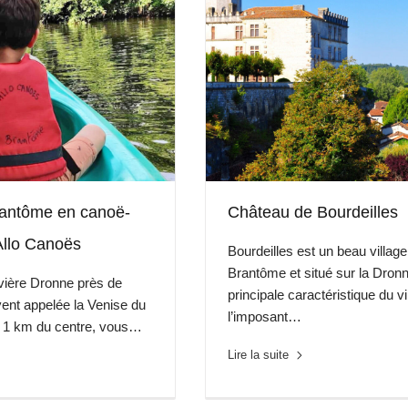
rantôme en canoë-
Château de Bourdeilles
Allo Canoës
Bourdeilles est un beau villag
Brantôme et situé sur la Dronn
vière Dronne près de
principale caractéristique du vi
ent appelée la Venise du
l’imposant…
A 1 km du centre, vous…
Lire la suite