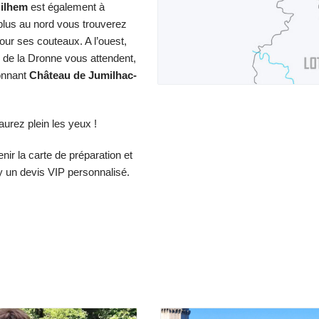
ilhem
est également à
plus au nord vous trouverez
our ses couteaux. A l’ouest,
e de la Dronne vous attendent,
ionnant
Château de Jumilhac-
aurez plein les yeux !
enir
la carte de préparation
et
y
un devis VIP personnalisé.
Lot-et-Garonne
Périgord Blanc