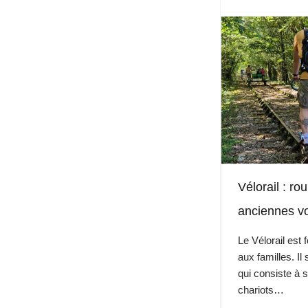
Vélorail : ro
anciennes vo
Le Vélorail es
aux familles. Il 
qui consiste à 
chariots…