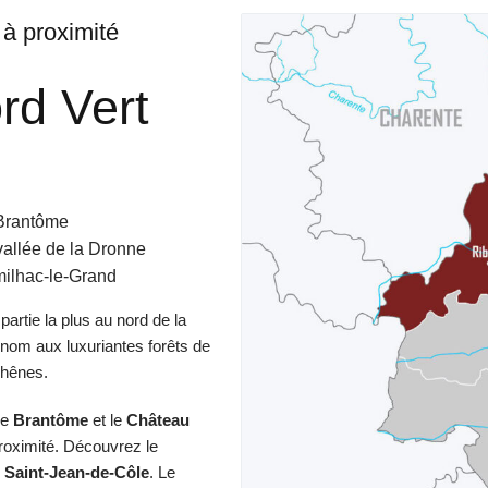
 à proximité
rd Vert
 Brantôme
vallée de la Dronne
ilhac-le-Grand
 partie la plus au nord de la
nom aux luxuriantes forêts de
chênes.
ue
Brantôme
et le
Château
roximité. Découvrez le
e
Saint-Jean-de-Côle
. Le