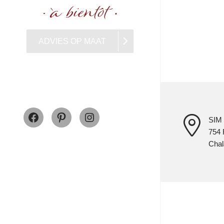
ADVIES OP MAAT
Facebook
Pinterest
Instagram
SIM 
754 
Chal