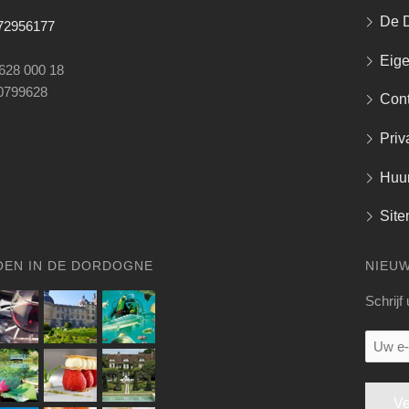
De 
672956177
Eig
 628 000 18
0799628
Cont
Priv
Huu
Sit
OEN IN DE DORDOGNE
NIEU
Schrijf
Uw
e-
mail