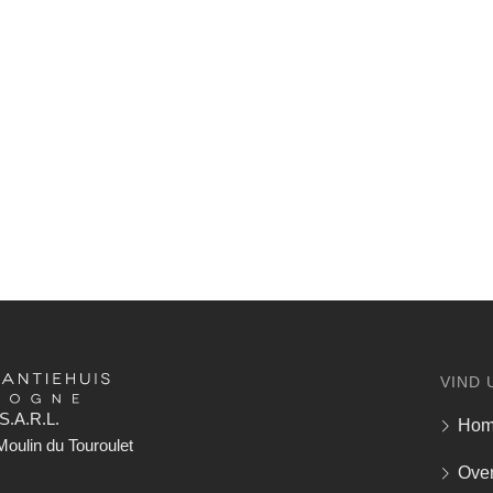
VIND 
S.A.R.L.
Ho
oulin du Touroulet
Over