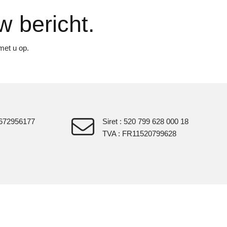
 bericht.
met u op.
)672956177
Siret : 520 799 628 000 18
TVA : FR11520799628