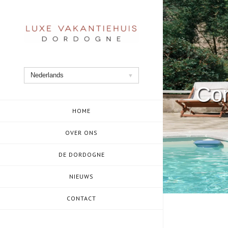
Ga
naar
de
inhoud
Nederlands
Con
HOME
OVER ONS
DE DORDOGNE
NIEUWS
CONTACT