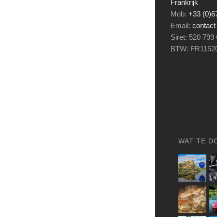
Frankrijk
Mob:
+33 (0)
Email:
contact
Siret: 520 799
BTW: FR1152
WAT TE D