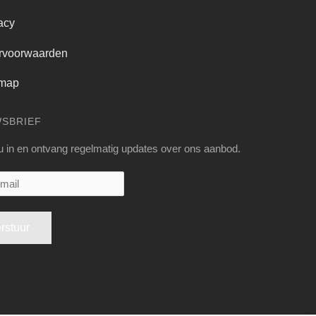
acy
rvoorwaarden
emap
WSBRIEF
 u in en ontvang regelmatig updates over ons aanbod.