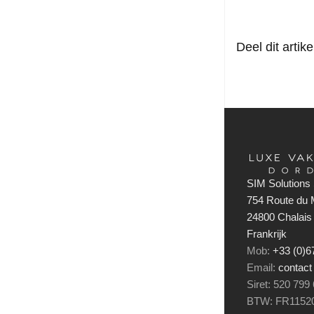
Deel dit artike
SIM Solutions 
754 Route du M
24800 Chalais
Frankrijk
Mob:
+33 (0)
Email:
contact
Siret: 520 799
BTW: FR1152