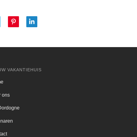
UW VAKANTIEHUIS
me
 ons
Dordogne
enaren
act