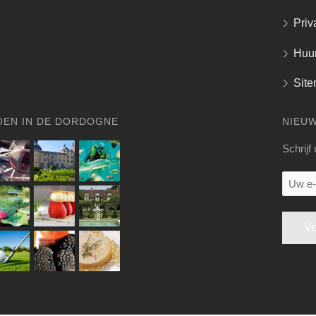
Priv
Huu
Sit
OEN IN DE DORDOGNE
NIEU
Schrijf
Uw
e-
mail