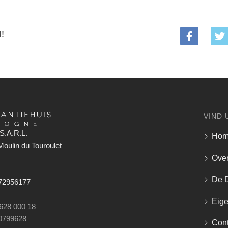
l!
VIND 
S.A.R.L.
Ho
oulin du Touroulet
Over
De 
672956177
Eig
 628 000 18
0799628
Cont