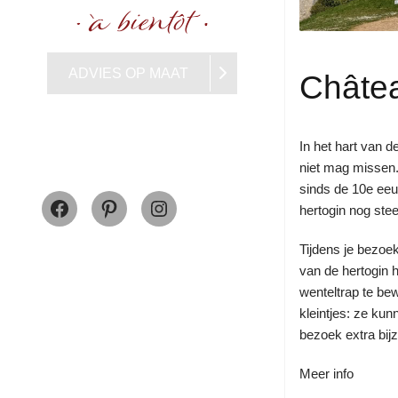
ADVIES OP MAAT
Châte
In het hart van d
niet mag missen. 
Facebook
Pinterest
Instagram
sinds de 10e eeu
hertogin nog stee
Tijdens je bezoek
van de hertogin 
wenteltrap te be
kleintjes: ze kun
bezoek extra bij
Meer info