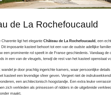
au de La Rochefoucauld
e Charente ligt het elegante
Château de La Rochefoucauld
, een echt
Dit imposante kasteel behoort tot een van de oudste adellijke families
w een prominente rol speelt in de Franse geschiedenis. Vandaag de
ds in een van de vleugels, terwijl de rest van het kasteel openstaat 
 wandel je door prachtig ingerichte kamers, waar persoonlijke details 
het kasteel een levendige sfeer geven. Vergeet niet de indrukwekken
wonderen, een architectonisch hoogstandje. Een extra leuke verrassi
nen zich verkleden als prinsessen of ridders in de uitgebreide verkle
zonder maakt.