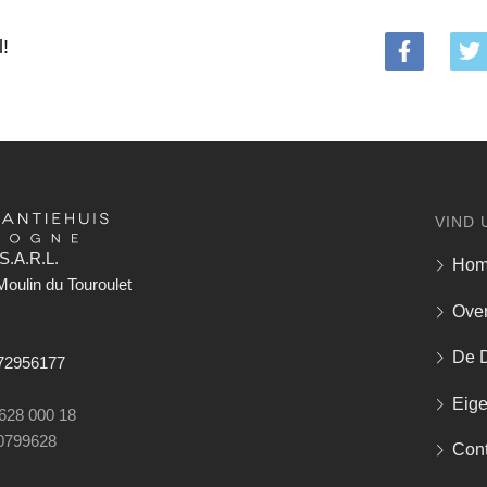
l!
VIND 
S.A.R.L.
Ho
oulin du Touroulet
Over
De 
672956177
Eig
 628 000 18
0799628
Cont