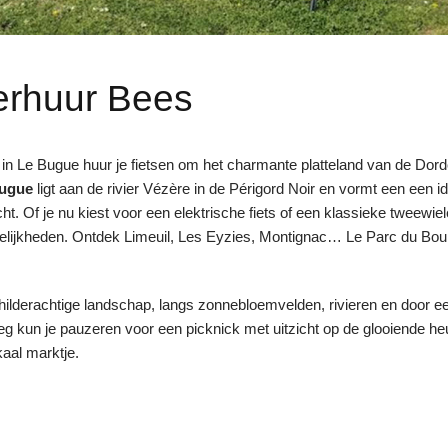
erhuur Bees
in Le Bugue huur je fietsen om het charmante platteland van de Dord
ugue
ligt aan de rivier Vézère in de Périgord Noir en vormt een een id
cht. Of je nu kiest voor een elektrische fiets of een klassieke tweewi
gelijkheden. Ontdek Limeuil, Les Eyzies, Montignac… Le Parc du Bour
childerachtige landschap, langs zonnebloemvelden, rivieren en door
g kun je pauzeren voor een picknick met uitzicht op de glooiende he
kaal marktje.