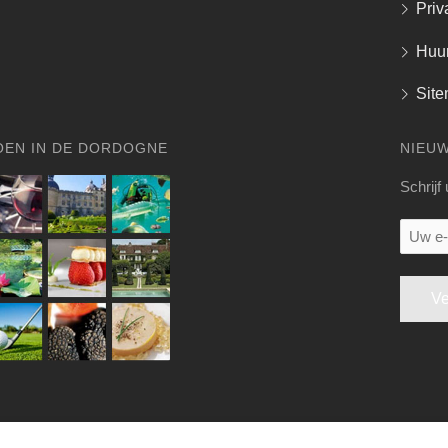
Priv
Huu
Sit
OEN IN DE DORDOGNE
NIEU
Schrijf
Uw
e-
mail