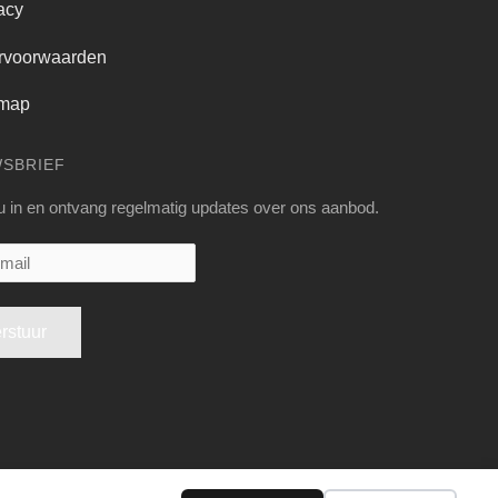
acy
rvoorwaarden
emap
WSBRIEF
 u in en ontvang regelmatig updates over ons aanbod.