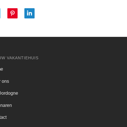
UW VAKANTIEHUIS
me
 ons
Dordogne
enaren
act