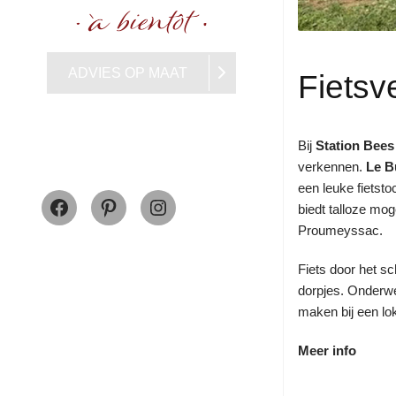
ADVIES OP MAAT
Fietsv
Bij
Station Bees
verkennen.
Le B
Facebook
Pinterest
Instagram
een leuke fietsto
biedt talloze mo
Proumeyssac.
Fiets door het s
dorpjes. Onderwe
maken bij een lo
Meer info