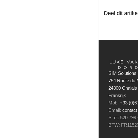
Deel dit artike
SIM Solutions 
754 Route du M
24800 Chalais
Frankrijk
Mob:
+33 (0)
Email:
contact
Siret: 520 799
BTW: FR1152