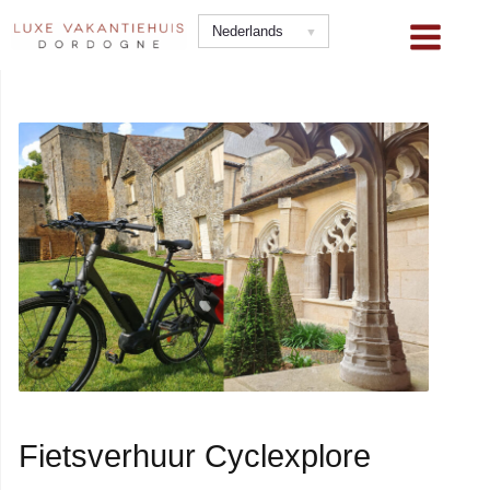
Ga
Nederlands
naar
de
inhoud
Fietsverhuur Cyclexplore