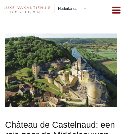
Ga
Nederlands
naar
de
inhoud
Château de Castelnaud: een