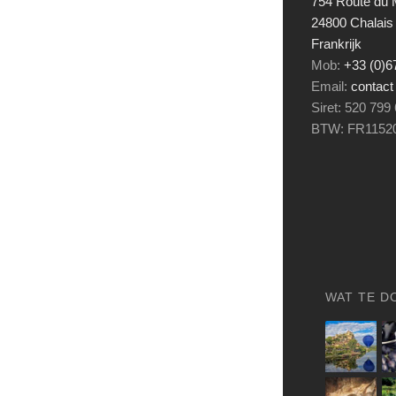
754 Route du M
24800 Chalais
Frankrijk
Mob:
+33 (0)
Email:
contact
Siret: 520 799
BTW: FR1152
WAT TE D