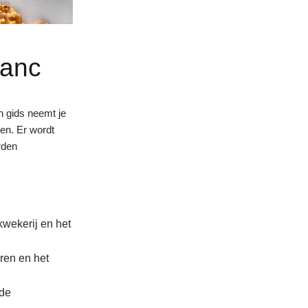
lanc
n gids neemt je
ren. Er wordt
rden
kwekerij en het
ren en het
 de