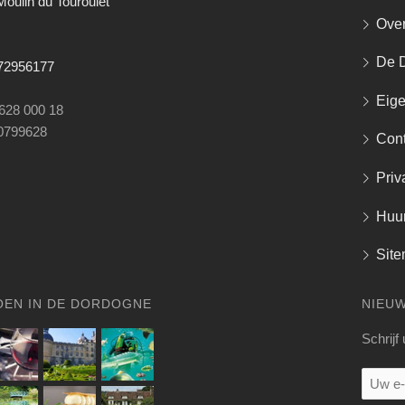
oulin du Touroulet
Over
De 
672956177
Eig
 628 000 18
0799628
Cont
Priv
Huu
Sit
OEN IN DE DORDOGNE
NIEU
Schrijf
Uw
e-