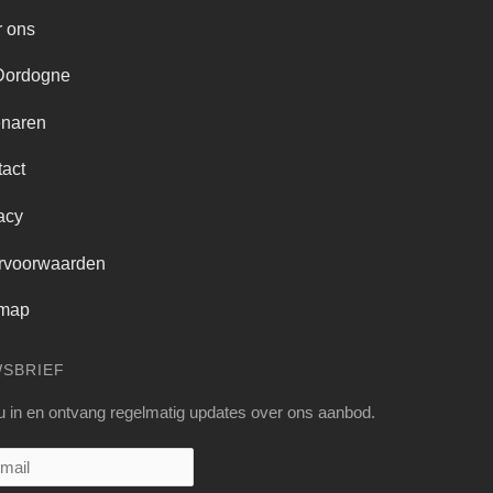
 ons
Dordogne
enaren
act
acy
rvoorwaarden
emap
WSBRIEF
 u in en ontvang regelmatig updates over ons aanbod.