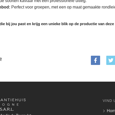
de soorten kaviaar met een professionele uitleg.
nbod:
Perfect voor groepen, met een op maat gemaakte rondlei
ie bij jou past en krijg een unieke blik op de productie van deze
l!
VIND 
S.A.R.L.
Ho