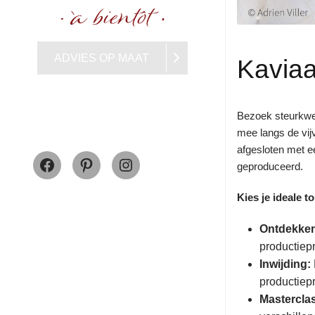
ADVIES OP MAAT
Kaviaa
Bezoek steurkwek
mee langs de vijv
Facebook
Pinterest
Instagram
afgesloten met e
geproduceerd.
Kies je ideale to
Ontdekke
productiepr
Inwijding:
productiep
Mastercla