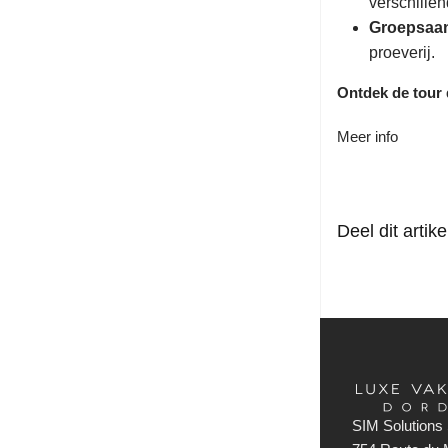
verschillen
Groepsaa
proeverij.
Ontdek de tour d
Meer info
Deel dit artike
SIM Solutions 