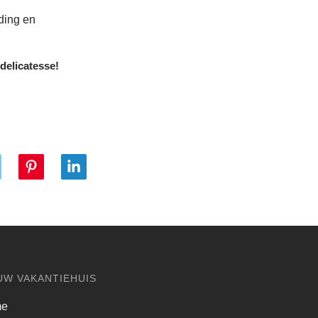
ding en
 delicatesse!
UW VAKANTIEHUIS
me