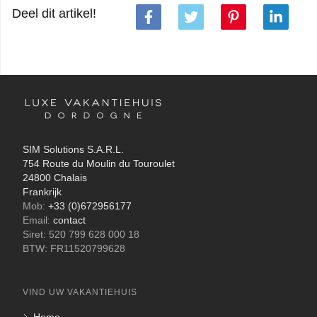
Deel dit artikel!
SIM Solutions S.A.R.L.
754 Route du Moulin du Touroulet
24800 Chalais
Frankrijk
Mob:
+33 (0)672956177
Email:
contact
Siret: 520 799 628 000 18
BTW: FR11520799628
VIND UW VAKANTIEHUIS
Home