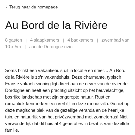
Terug naar de homepage
Au Bord de la Rivière
8 gasten
4 slaapkamers
4 badkamers
zwembad van
|
|
|
10 x 5m
aan de Dordogne rivier
|
Soms blinkt een vakantiehuis uit in locatie en sfeer… Au Bord
de la Rivière is zo’n vakantiehuis. Deze charmante, typisch
Franse vakantiewoning ligt direct aan de oever van de rivier de
Dordogne en heeft een prachtig uitzicht op het heuvelachtige,
bosrijke landschap met zijn ongerepte natuur. Rust en
romantiek kenmerken een verblijf in deze mooie villa. Geniet op
deze magische plek van de gezellige veranda en de heerlijke
tuin, en natuurlijk van het privézwembad met zonneterras! Niet
verwonderlijk dat dit huis al 4 generaties in bezit is van dezelfde
familie.