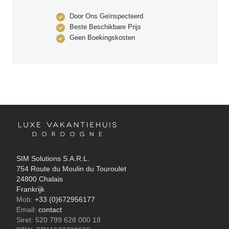
Door Ons Geïnspecteerd
Beste Beschikbare Prijs
Geen Boekingskosten
SIM Solutions S.A.R.L.
754 Route du Moulin du Touroulet
24800 Chalais
Frankrijk
Mob:
+33 (0)672956177
Email:
contact
Siret: 520 799 628 000 18