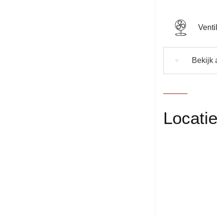
Venti
Bekijk a
▼
Locati