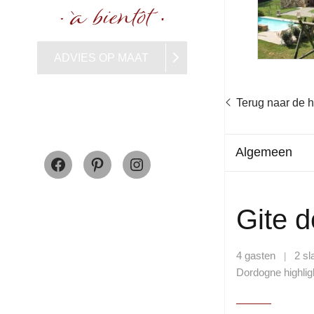
ADVIES OP MAAT
Terug naar de
Facebook
Pinterest
Instagram
Algemeen
Gite d
4 gasten
2 s
|
Dordogne highlig