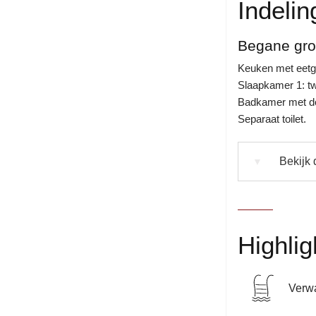
Indelin
Begane gr
Keuken met eetge
Slaapkamer 1: tw
Badkamer met do
Separaat toilet.
Bekijk 
▼
Highlig
Verw