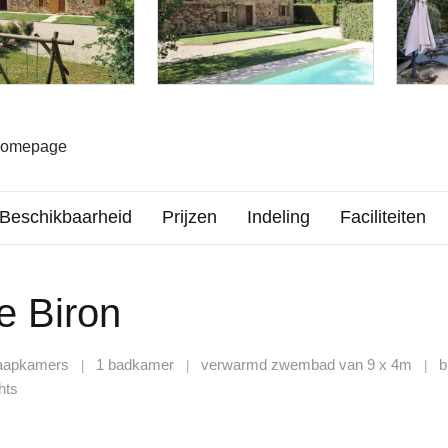
 homepage
Beschikbaarheid
Prijzen
Indeling
Faciliteiten
e Biron
laapkamers
1 badkamer
verwarmd zwembad van 9 x 4m
bi
|
|
|
hts