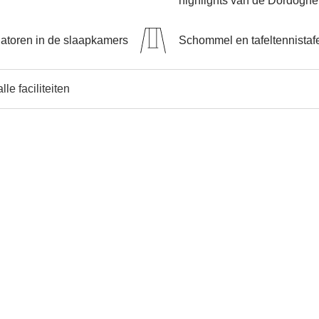
highlights van de Dordogne
latoren in de slaapkamers
Schommel en tafeltennistaf
lle faciliteiten
e