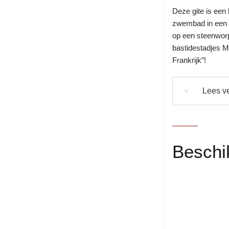
Deze gite is een
zwembad in een b
op een steenworp
bastidestadjes Mo
Frankrijk”!
Lees ve
▼
Beschi