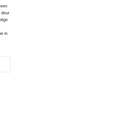
 een
e deur
htige
e in