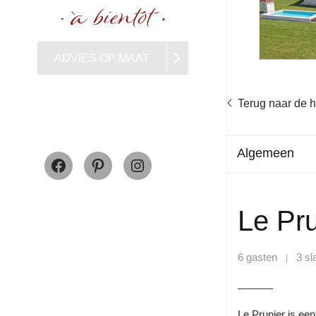
ADVIES OP MAAT
Terug naar de
Facebook
Pinterest
Instagram
Algemeen
Le Pru
6 gasten
3 s
|
Le Prunier is ee