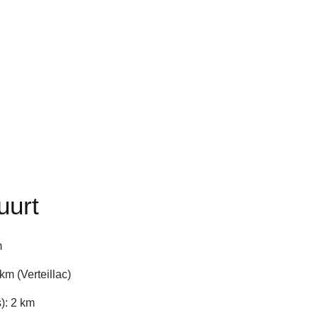
uurt
m
km (Verteillac)
): 2 km