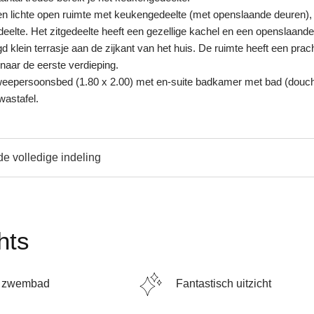
 en lichte open ruimte met keukengedeelte (met openslaande deuren),
deelte. Het zitgedeelte heeft een gezellige kachel en een openslaand
 klein terrasje aan de zijkant van het huis. De ruimte heeft een prac
naar de eerste verdieping.
weepersoonsbed (1.80 x 2.00) met en-suite badkamer met bad (douch
wastafel.
de volledige indeling
hts
é zwembad
Fantastisch uitzicht