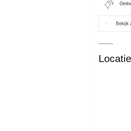
Omhe
Bekijk a
▼
Locati