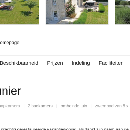
 homepage
Beschikbaarheid
Prijzen
Indeling
Faciliteiten
nier
laapkamers
2 badkamers
omheinde tuin
zwembad van 8 x
|
|
|
n prachtig gerestaureerde vakantiewoning. Hij dankt zijn naam aan de