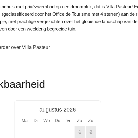
landhuis met privézwembad op een droomplek, dat is Villa Pasteur! E
 (geclassificeerd door het Office de Tourisme met 4 sterren) aan de 
rpje, met prachtige vergezichten over het glooiende landschap van de
n door een weelderig begroeide tuin.
rder over Villa Pasteur
kbaarheid
augustus 2026
Ma
Di
Wo
Do
Vr
Za
Zo
1
2