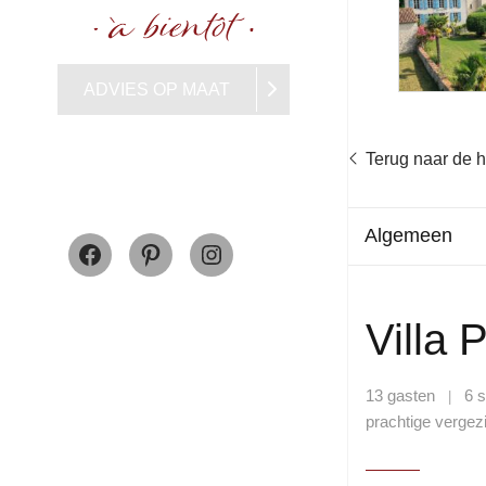
ADVIES OP MAAT
Terug naar de
Facebook
Pinterest
Instagram
Algemeen
Villa 
13 gasten
6 
|
prachtige vergez