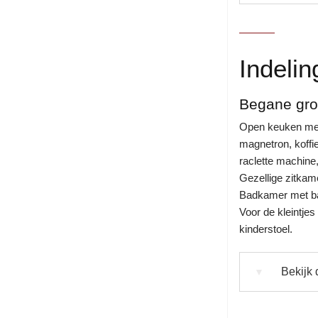
Indelin
Begane gr
Open keuken met 
magnetron, koffi
raclette machine
Gezellige zitkam
Badkamer met bad
Voor de kleintjes
kinderstoel.
Bekijk 
▼