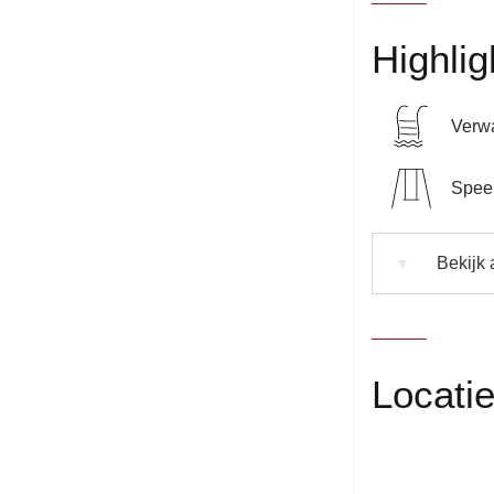
Highlig
Verw
Speel
Bekijk a
▼
Locati