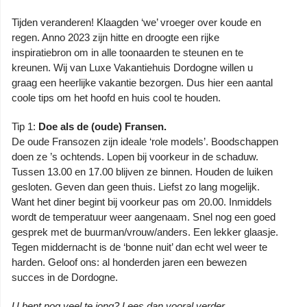
Tijden veranderen! Klaagden ‘we’ vroeger over koude en
regen. Anno 2023 zijn hitte en droogte een rijke
inspiratiebron om in alle toonaarden te steunen en te
kreunen. Wij van Luxe Vakantiehuis Dordogne willen u
graag een heerlijke vakantie bezorgen. Dus hier een aantal
coole tips om het hoofd en huis cool te houden.
Tip 1:
Doe als de (oude) Fransen.
De oude Fransozen zijn ideale ‘role models’. Boodschappen
doen ze ’s ochtends. Lopen bij voorkeur in de schaduw.
Tussen 13.00 en 17.00 blijven ze binnen. Houden de luiken
gesloten. Geven dan geen thuis. Liefst zo lang mogelijk.
Want het diner begint bij voorkeur pas om 20.00. Inmiddels
wordt de temperatuur weer aangenaam. Snel nog een goed
gesprek met de buurman/vrouw/anders. Een lekker glaasje.
Tegen middernacht is de ‘bonne nuit’ dan echt wel weer te
harden. Geloof ons: al honderden jaren een bewezen
succes in de Dordogne.
U bent nog veel te jong? Lees dan vooral verder.