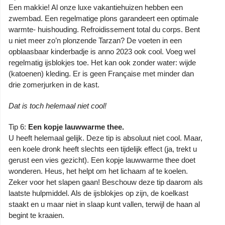
Een makkie! Al onze luxe vakantiehuizen hebben een
zwembad. Een regelmatige plons garandeert een optimale
warmte- huishouding. Refroidissement total du corps. Bent
u niet meer zo’n plonzende Tarzan? De voeten in een
opblaasbaar kinderbadje is anno 2023 ook cool. Voeg wel
regelmatig ijsblokjes toe. Het kan ook zonder water: wijde
(katoenen) kleding. Er is geen Française met minder dan
drie zomerjurken in de kast.
Dat is toch helemaal niet cool!
Tip 6:
Een kopje lauwwarme thee.
U heeft helemaal gelijk. Deze tip is absoluut niet cool. Maar,
een koele dronk heeft slechts een tijdelijk effect (ja, trekt u
gerust een vies gezicht). Een kopje lauwwarme thee doet
wonderen. Heus, het helpt om het lichaam af te koelen.
Zeker voor het slapen gaan! Beschouw deze tip daarom als
laatste hulpmiddel. Als de ijsblokjes op zijn, de koelkast
staakt en u maar niet in slaap kunt vallen, terwijl de haan al
begint te kraaien.