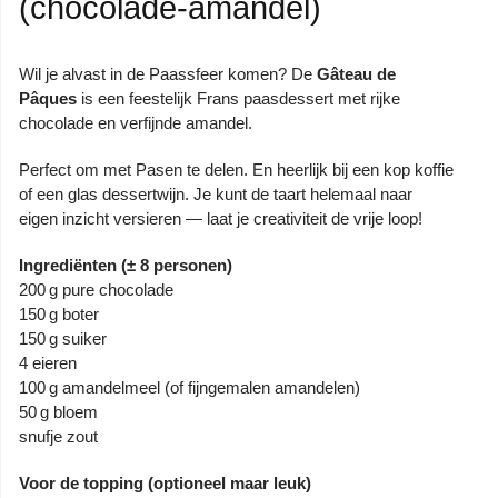
(chocolade-amandel)
Wil je alvast in de Paassfeer komen? De
Gâteau de
Pâques
is een feestelijk Frans paasdessert met rijke
chocolade en verfijnde amandel.
Perfect om met Pasen te delen. En heerlijk bij een kop koffie
of een glas dessertwijn. Je kunt de taart helemaal naar
eigen inzicht versieren — laat je creativiteit de vrije loop!
Ingrediënten (± 8 personen)
200 g pure chocolade
150 g boter
150 g suiker
4 eieren
100 g amandelmeel (of fijngemalen amandelen)
50 g bloem
snufje zout
Voor de topping (optioneel maar leuk)