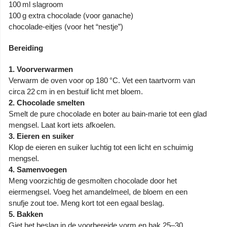
100 ml slagroom
100 g extra chocolade (voor ganache)
chocolade‑eitjes (voor het “nestje”)
Bereiding
1.
Voorverwarmen
Verwarm de oven voor op 180 °C. Vet een taartvorm van
circa 22 cm in en bestuif licht met bloem.
2.
Chocolade smelten
Smelt de pure chocolade en boter au bain‑marie tot een glad
mengsel. Laat kort iets afkoelen.
3. Eieren en suiker
Klop de eieren en suiker luchtig tot een licht en schuimig
mengsel.
4.
Samenvoegen
Meng voorzichtig de gesmolten chocolade door het
eiermengsel. Voeg het amandelmeel, de bloem en een
snufje zout toe. Meng kort tot een egaal beslag.
5. Bakken
Giet het beslag in de voorbereide vorm en bak 25–30