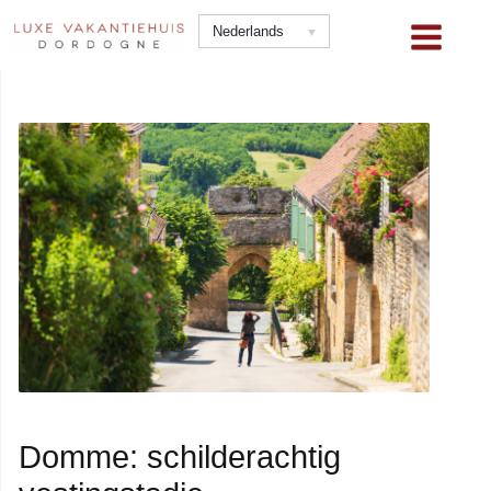
Ga
Nederlands
naar
de
inhoud
Domme: schilderachtig