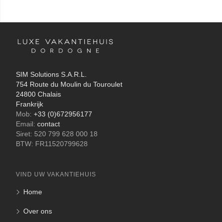
SIM Solutions S.A.R.L.
754 Route du Moulin du Touroulet
24800 Chalais
Frankrijk
Mob:
+33 (0)672956177
Email:
contact
Siret: 520 799 628 000 18
BTW: FR11520799628
VIND UW VAKANTIEHUIS
Home
Over ons