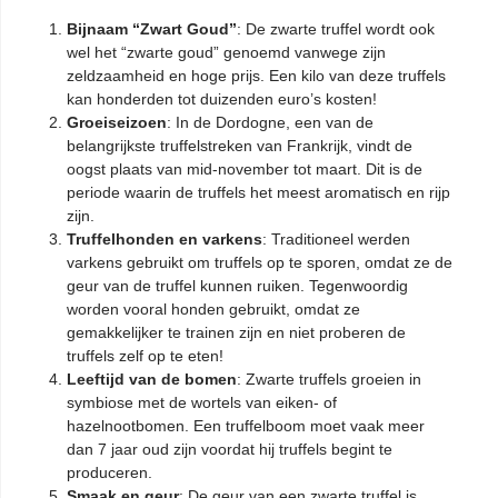
Bijnaam “Zwart Goud”
: De zwarte truffel wordt ook
wel het “zwarte goud” genoemd vanwege zijn
zeldzaamheid en hoge prijs. Een kilo van deze truffels
kan honderden tot duizenden euro’s kosten!
Groeiseizoen
: In de Dordogne, een van de
belangrijkste truffelstreken van Frankrijk, vindt de
oogst plaats van mid-november tot maart. Dit is de
periode waarin de truffels het meest aromatisch en rijp
zijn.
Truffelhonden en varkens
: Traditioneel werden
varkens gebruikt om truffels op te sporen, omdat ze de
geur van de truffel kunnen ruiken. Tegenwoordig
worden vooral honden gebruikt, omdat ze
gemakkelijker te trainen zijn en niet proberen de
truffels zelf op te eten!
Leeftijd van de bomen
: Zwarte truffels groeien in
symbiose met de wortels van eiken- of
hazelnootbomen. Een truffelboom moet vaak meer
dan 7 jaar oud zijn voordat hij truffels begint te
produceren.
Smaak en geur
: De geur van een zwarte truffel is