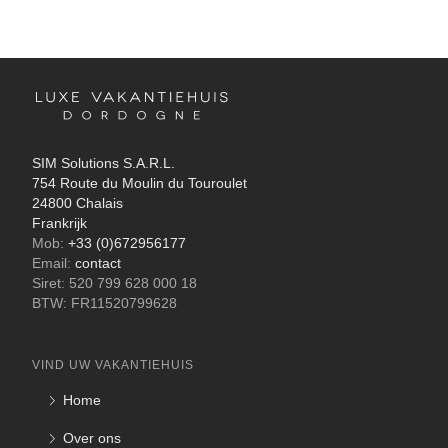
SIM Solutions S.A.R.L.
754 Route du Moulin du Touroulet
24800 Chalais
Frankrijk
Mob:
+33 (0)672956177
Email:
contact
Siret: 520 799 628 000 18
BTW: FR11520799628
VIND UW VAKANTIEHUIS
Home
Over ons