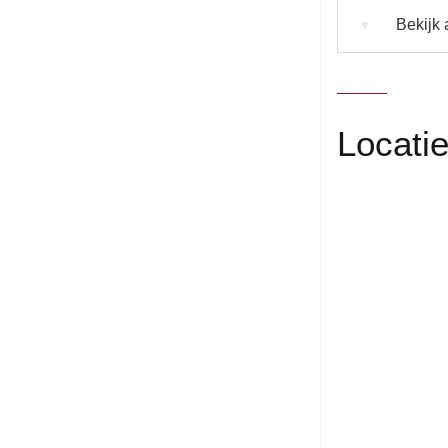
Bekijk a
▼
Locati