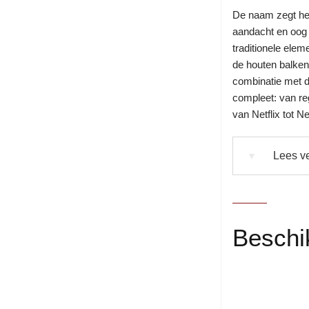
De naam zegt het 
aandacht en oog 
traditionele elem
de houten balken
combinatie met d
compleet: van re
van Netflix tot N
Lees ve
▼
Beschi