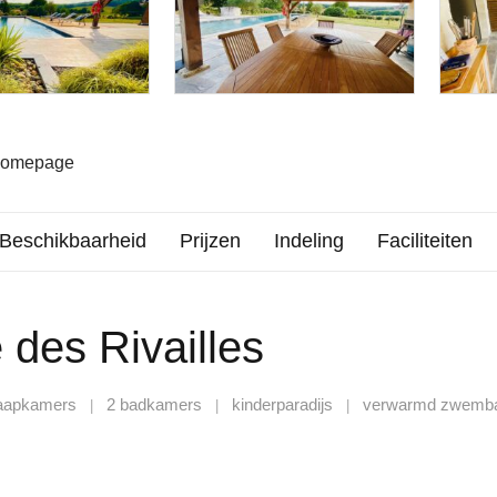
 homepage
Beschikbaarheid
Prijzen
Indeling
Faciliteiten
des Rivailles
laapkamers
2 badkamers
kinderparadijs
verwarmd zwemb
|
|
|