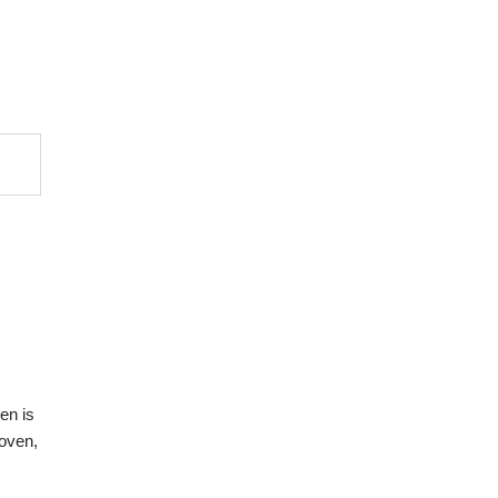
en is
moven,