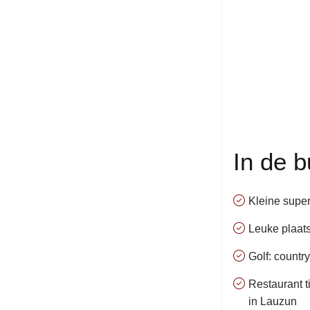
In de b
Kleine supe
Leuke plaats
Golf: countr
Restaurant t
in Lauzun