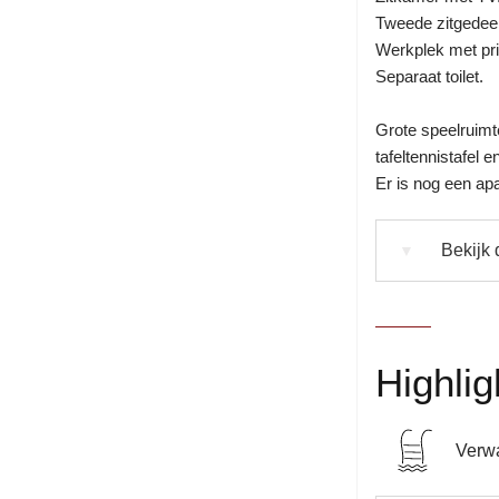
Tweede zitgedeel
Werkplek met pri
Separaat toilet.
Grote speelruimte
tafeltennistafel e
Er is nog een apa
Bekijk 
▼
Highlig
Verw