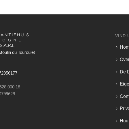
VIND 
S.A.R.L.
Ho
oulin du Touroulet
Over
De 
672956177
Eig
 628 000 18
0799628
Cont
Priv
Huu