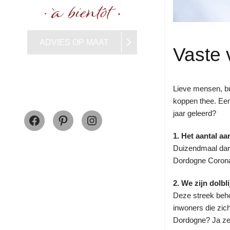
ADVIES OP MAAT
Vaste
Lieve mensen, bu
koppen thee. Een 
Facebook
Pinterest
Instagram
jaar geleerd?
1. Het aantal a
Duizendmaal dan
Dordogne Corona 
2. We zijn dolb
Deze streek beho
inwoners die zic
Dordogne? Ja ze