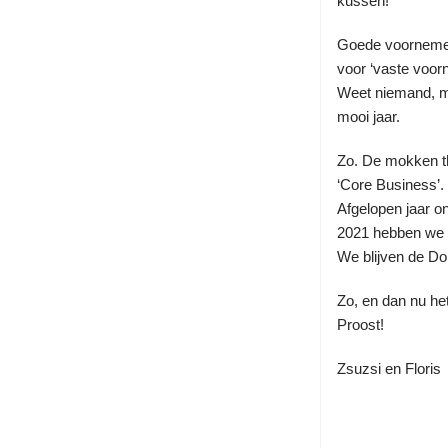
kussen!
Goede voornemen
voor ‘vaste voor
Weet niemand, ma
mooi jaar.
Zo. De mokken the
‘Core Business’.
Afgelopen jaar o
2021 hebben we 
We blijven de Do
Zo, en dan nu he
Proost!
Zsuzsi en Floris