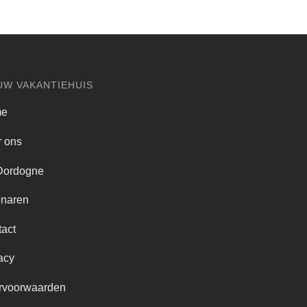
UW VAKANTIEHUIS
me
 ons
Dordogne
enaren
act
acy
rvoorwaarden