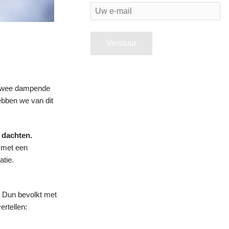
U
w
e
-
m
. Twee dampende
a
hebben we van dit
i
l
 dachten.
 met een
atie.
. Dun bevolkt met
ertellen: