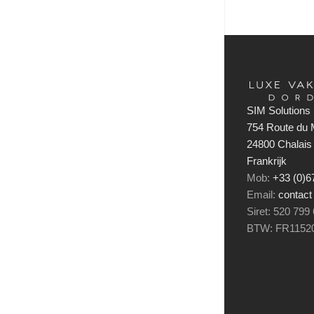
SIM Solutions 
754 Route du M
24800 Chalais
Frankrijk
Mob:
+33 (0)
Email:
contact
Siret: 520 799
BTW: FR1152