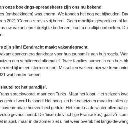
an onze boekings-spreadsheets zijn ons nu bekend.
ties (omboekingen) was enorm. We konden het nog net bijhouden. Da
zoen 2021
‘Corona-stress-vrij huren’
. Geen moeilijke gesprekken of la
rus uw vakantiepret dreigt te bederven, kunt u nu altijd omboeken. D
n.
s zijn slim! Eendracht maakt vakantiepracht.
e vakantieparken erg dankbaar voor hun tsunami’s aan huisregels. Want
huizen een schitterend alternatief. Twee families samen in een huis 
en verblijf in een sterren resort. Misschien wel een nieuwe trend ontde
021 wat harder roepen.
sleutel tot het paradijs’.
 Frans spreekwoord, maar een Turks. Maar het klopt. Het seizoen k
s geduld werd beloond! Het hoog- en het naseizoen maakten alles g
bovenmodale hoeveelheid geduld. Het komt na de winter allemaal go
volop gevaccineerd. De ‘bise’ (de vluchtige Franse kus) gaat z’n com
iet in april, maar in de zomer ziet u het weer overal: het langs-de-wan