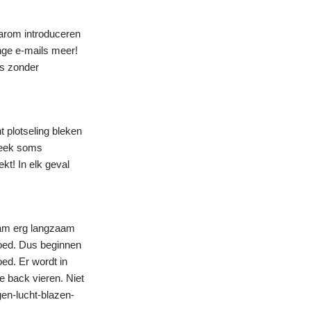
arom introduceren
nge e-mails meer!
us zonder
 plotseling bleken
bleek soms
kt! In elk geval
wam erg langzaam
oed. Dus beginnen
ed. Er wordt in
e back vieren. Niet
gen-lucht-blazen-