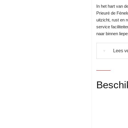
In het hart van d
Prieuré de Fénelo
uitzicht, rust e
service facilitei
naar binnen liepe
Lees ve
▼
Beschi