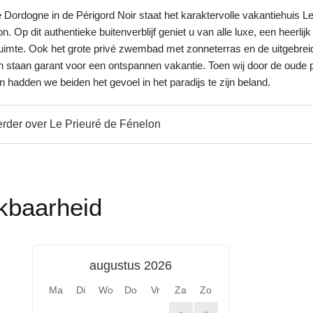
e Dordogne in de Périgord Noir staat het karaktervolle vakantiehuis L
n. Op dit authentieke buitenverblijf geniet u van alle luxe, een heerlijk
n ruimte. Ook het grote privé zwembad met zonneterras en de uitgebrei
ten staan garant voor een ontspannen vakantie. Toen wij door de oude 
n hadden we beiden het gevoel in het paradijs te zijn beland.
rder over Le Prieuré de Fénelon
kbaarheid
augustus 2026
Ma
Di
Wo
Do
Vr
Za
Zo