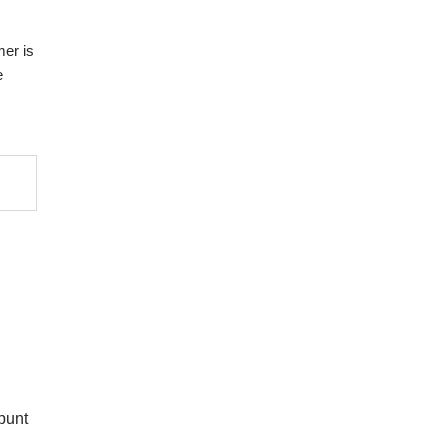
mer is
e
punt