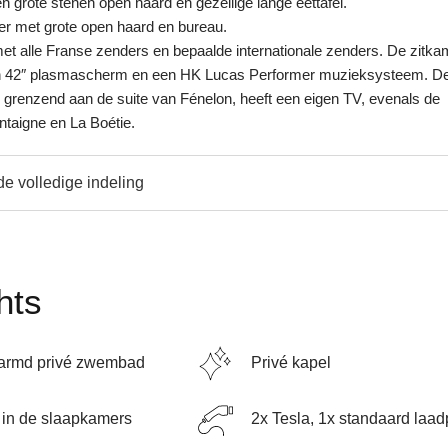
 grote stenen open haard en gezellige lange eettafel.
er met grote open haard en bureau.
met alle Franse zenders en bepaalde internationale zenders. De zitka
n 42″ plasmascherm en een HK Lucas Performer muzieksysteem. D
 grenzend aan de suite van Fénelon, heeft een eigen TV, evenals de
taigne en La Boétie.
de volledige indeling
hts
armd privé zwembad
Privé kapel
 in de slaapkamers
2x Tesla, 1x standaard laad