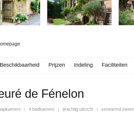
 homepage
Beschikbaarheid
Prijzen
Indeling
Faciliteiten
ieuré de Fénelon
laapkamers
4 badkamers
prachtig uitzicht
verwarmd zwem
|
|
|