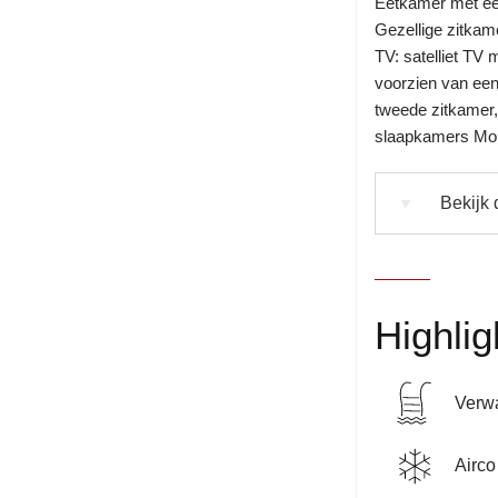
Eetkamer met een
Gezellige zitkam
TV: satelliet TV 
voorzien van ee
tweede zitkamer,
slaapkamers Mon
Bekijk 
▼
Highlig
Verw
Airco