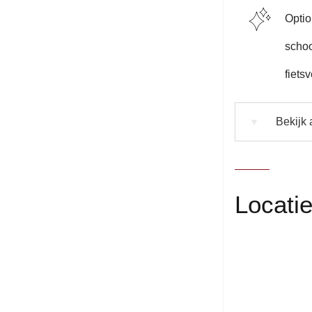
Optio
schoo
fiets
Bekijk a
▼
Locati