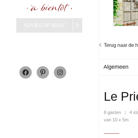
ADVIES OP MAAT
Terug naar de
Facebook
Pinterest
Instagram
Algemeen
Le Pr
8 gasten
4 s
|
van 10 x 5m