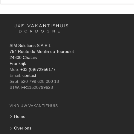
SIM Solutions S.A.R.L.
754 Route du Moulin du Touroulet
24800 Chalais
Frankrijk
Mob:
+33 (0)672956177
Email:
contact
Siret: 520 799 628 000 18
BTW: FR11520799628
VIND UW VAKANTIEHUIS
Home
Over ons